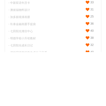
33
·
中新双语年历卡
31
·
澳彼福物料设计
25
·
加多丽墙漆画册
36
·
玖泰金融画册手提袋
40
·
七田阳光潍坊中心
38
·
明德学校小升初教材
32
·
七田阳光成长日记
40
·
潍坊明德学校学生成长记录册
31
·
达禹产品画册
21
·
四方新域宣传折页
24
·
好帮洗碗机折页
21
·
之铂空调宣传册
21
·
昌乐能洁动保产品折页