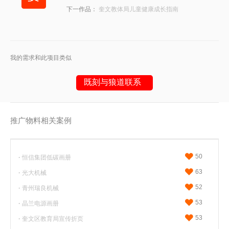
下一作品：
奎文教体局儿童健康成长指南
我的需求和此项目类似
既刻与狼道联系
推广物料相关案例
或请拨打
18053617900
（微信同号）
50
·
恒信集团低碳画册
63
·
光大机械
52
·
青州瑞良机械
53
·
晶兰电源画册
53
·
奎文区教育局宣传折页