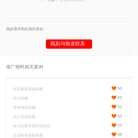
我的需求和此项目类似
既刻与狼道联系
推广物料相关案例
或请拨打
18053617900
（微信同号）
50
·
恒信集团低碳画册
63
·
光大机械
52
·
青州瑞良机械
53
·
晶兰电源画册
53
·
奎文区教育局宣传折页
48
·
正远粉体设备画册