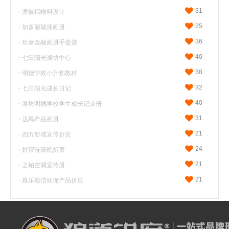
31
·
澳彼福物料设计
25
·
加多丽墙漆画册
36
·
玖泰金融画册手提袋
40
·
七田阳光潍坊中心
38
·
明德学校小升初教材
32
·
七田阳光成长日记
40
·
潍坊明德学校学生成长记录册
31
·
达禹产品画册
21
·
四方新域宣传折页
24
·
好帮洗碗机折页
21
·
之铂空调宣传册
21
·
昌乐能洁动保产品折页