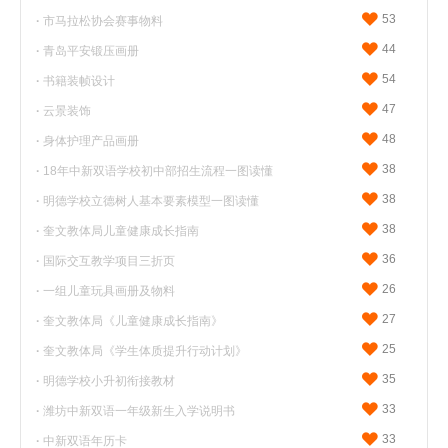
53
·
市马拉松协会赛事物料
44
·
青岛平安锻压画册
54
·
书籍装帧设计
47
·
云景装饰
48
·
身体护理产品画册
38
·
18年中新双语学校初中部招生流程一图读懂
38
·
明德学校立德树人基本要素模型一图读懂
38
·
奎文教体局儿童健康成长指南
36
·
国际交互教学项目三折页
26
·
一组儿童玩具画册及物料
27
·
奎文教体局《儿童健康成长指南》
25
·
奎文教体局《学生体质提升行动计划》
35
·
明德学校小升初衔接教材
33
·
潍坊中新双语一年级新生入学说明书
33
·
中新双语年历卡