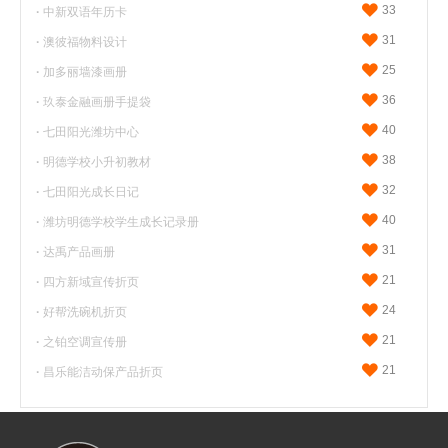
33
·
中新双语年历卡
31
·
澳彼福物料设计
25
·
加多丽墙漆画册
36
·
玖泰金融画册手提袋
40
·
七田阳光潍坊中心
38
·
明德学校小升初教材
32
·
七田阳光成长日记
40
·
潍坊明德学校学生成长记录册
31
·
达禹产品画册
21
·
四方新域宣传折页
24
·
好帮洗碗机折页
21
·
之铂空调宣传册
21
·
昌乐能洁动保产品折页