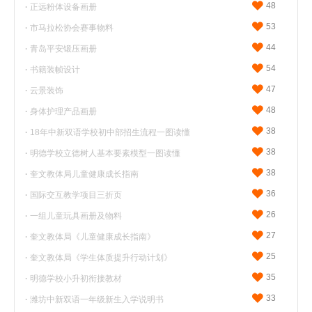
48
·
正远粉体设备画册
53
·
市马拉松协会赛事物料
44
·
青岛平安锻压画册
54
·
书籍装帧设计
47
·
云景装饰
48
·
身体护理产品画册
38
·
18年中新双语学校初中部招生流程一图读懂
38
·
明德学校立德树人基本要素模型一图读懂
38
·
奎文教体局儿童健康成长指南
36
·
国际交互教学项目三折页
26
·
一组儿童玩具画册及物料
27
·
奎文教体局《儿童健康成长指南》
25
·
奎文教体局《学生体质提升行动计划》
35
·
明德学校小升初衔接教材
33
·
潍坊中新双语一年级新生入学说明书