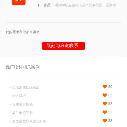
下一作品：
明德学校立德树人基本要素模型一图读懂
我的需求和此项目类似
既刻与狼道联系
推广物料相关案例
或请拨打
18053617900
（微信同号）
50
·
恒信集团低碳画册
63
·
光大机械
52
·
青州瑞良机械
53
·
晶兰电源画册
53
·
奎文区教育局宣传折页