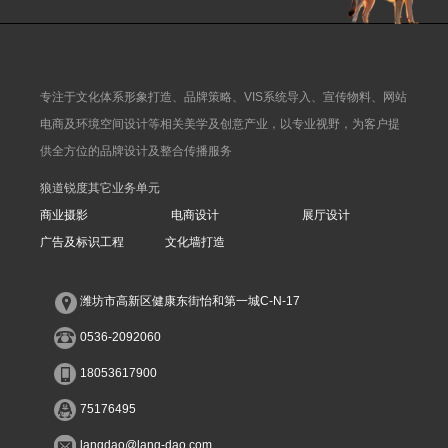
专注于文化体系形象打造、品牌策略、VIS系统导入、宣传物料、网站
电商及环境空间设计等相关美学及创意产业，以专业视野，为客户提
供全方位的品牌设计及整合传播服务
狼道锐度其它业务单元
商业摄影
电商设计
展厅设计
广告及标识工程
文化墙打造
潍坊市高新区健康东街怡和第一城C-N-17
0536-2092060
18053617900
75176495
langdao@lang-dao.com