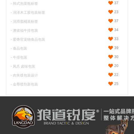
37
·
韩式泡菜瓶标签
23
·
润泽木工胶包装标签
37
·
润滑脂桶装标签
34
·
澳彼福牛排包装
33
·
爱馋官宠物食品包装
39
·
食品包装
30
·
牛排包装
20
·
凤爪 卤味包装
22
·
肉夹馍包装设计
25
·
金尊喷剂新包装