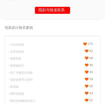
既刻与狼道联系
包装设计相关案例
或请拨打
18053617900
（微信同号）
175
·
大豆油包装
42
·
义齿包装盒
48
·
蜂蜜包装
48
·
抹茶罐设计
46
·
京广书城茶礼包装
39
·
龙韵金尊男士喷剂
38
·
肤清健
43
·
肥料包装袋
31
·
新特东保健食品设计