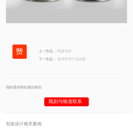
上一作品：
蜂蜜包装
下一作品：
身体护理产品画册
我的需求和此项目类似
既刻与狼道联系
包装设计相关案例
或请拨打
18053617900
（微信同号）