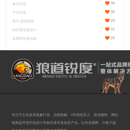
39
·
食品包装
30
·
牛排包装
20
·
凤爪 卤味包装
22
·
肉夹馍包装设计
25
·
金尊喷剂新包装
专注于文化体系形象打造、品牌策略、VIS系统导入、宣传物料、网站
电商及环境空间设计等相关美学及创意产业，以专业视野，为客户提