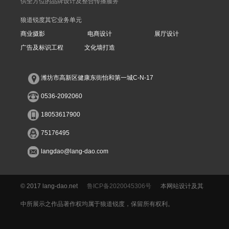
供全方位的品牌设计及整合传播服务
狼道锐度其它业务单元
商业摄影
电商设计
展厅设计
广告及标识工程
文化墙打造
潍坊市高新区健康东街怡和第一城C-N-17
0536-2092060
18053617900
75176495
langdao@lang-dao.com
© 2017 lang-dao.net
鲁ICP备2020045306号
本网站设计及其
中所展示之作品著作权均属于狼道锐度，保留所有权利。