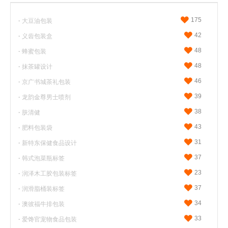
175
·
大豆油包装
42
·
义齿包装盒
48
·
蜂蜜包装
48
·
抹茶罐设计
46
·
京广书城茶礼包装
39
·
龙韵金尊男士喷剂
38
·
肤清健
43
·
肥料包装袋
31
·
新特东保健食品设计
37
·
韩式泡菜瓶标签
23
·
润泽木工胶包装标签
37
·
润滑脂桶装标签
34
·
澳彼福牛排包装
33
·
爱馋官宠物食品包装