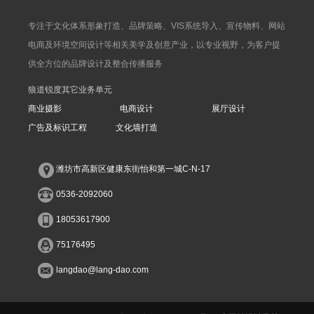
专注于文化体系形象打造、品牌策略、VIS系统导入、宣传物料、网站
电商及环境空间设计等相关美学及创意产业，以专业视野，为客户提
供全方位的品牌设计及整合传播服务
狼道锐度其它业务单元
商业摄影
电商设计
展厅设计
广告及标识工程
文化墙打造
潍坊市高新区健康东街怡和第一城C-N-17
0536-2092060
18053617900
75176495
langdao@lang-dao.com