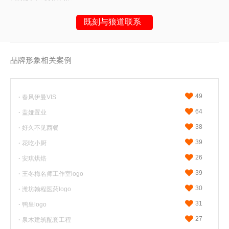
既刻与狼道联系
品牌形象相关案例
或请拨打
18053617900
（微信同号）
49
·
春风伊曼VIS
64
·
盖娅置业
38
·
好久不见西餐
39
·
花吃小厨
26
·
安琪烘焙
39
·
王冬梅名师工作室logo
30
·
潍坊翰程医药logo
31
·
鸭皇logo
27
·
泉木建筑配套工程