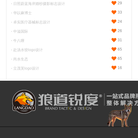
29
·
日照蔚蓝海岸婚纱摄影标志设计
33
·
华以麻博士
24
·
卓实医疗器械标志设计
26
·
中溢国际
31
·
牛八喱
65
·
赴汤水饺logo设计
65
·
尚水生态
16
·
立茂芙logo设计