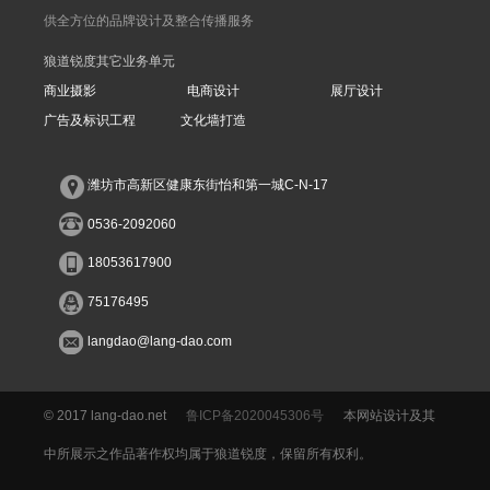
供全方位的品牌设计及整合传播服务
狼道锐度其它业务单元
商业摄影
电商设计
展厅设计
广告及标识工程
文化墙打造
潍坊市高新区健康东街怡和第一城C-N-17
0536-2092060
18053617900
75176495
langdao@lang-dao.com
© 2017 lang-dao.net
鲁ICP备2020045306号
本网站设计及其
中所展示之作品著作权均属于狼道锐度，保留所有权利。