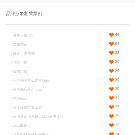
品牌形象相关案例
或请拨打
18053617900
（微信同号）
49
·
春风伊曼VIS
64
·
盖娅置业
38
·
好久不见西餐
39
·
花吃小厨
26
·
安琪烘焙
39
·
王冬梅名师工作室logo
30
·
潍坊翰程医药logo
31
·
鸭皇logo
27
·
泉木建筑配套工程
29
·
日照蔚蓝海岸婚纱摄影标志设计
33
·
华以麻博士
24
·
卓实医疗器械标志设计