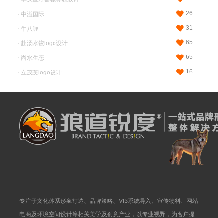
26
·
中溢国际
31
·
牛八喱
65
·
赴汤水饺logo设计
65
·
尚水生态
16
·
立茂芙logo设计
专注于文化体系形象打造、品牌策略、VIS系统导入、宣传物料、网站
电商及环境空间设计等相关美学及创意产业，以专业视野，为客户提