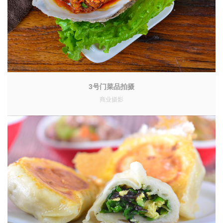
3号门菜品拍摄
商业摄影