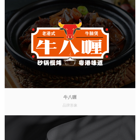
牛八喱
品牌形象