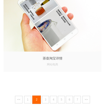
茶壶淘宝详情
网站电商
<<
1
2
3
4
5
6
7
>>