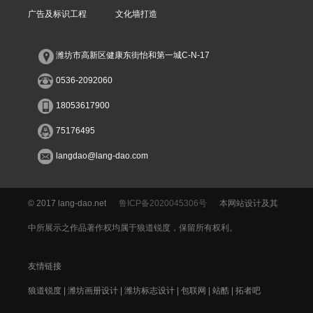
广告及标识工程
文化墙打造
潍坊市高新区健康东街怡和第一城C-N-17
0536-2092060
18053617900
75176495
langdao@lang-dao.com
© 2017 lang-dao.net
鲁ICP备2020045306号
本网站设计及其
中所展示之作品著作权均属于狼道锐度，保留所有权利。
友情链接
狼道锐度 |
潍坊画册设计 |
潍坊标志设计 |
包联网 |
站酷 |
拓者吧